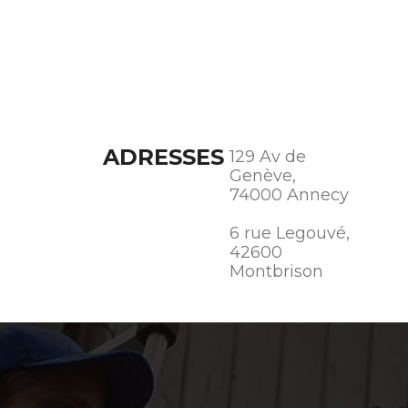
ADRESSES
129 Av de
Genève,
74000 Annecy
6 rue Legouvé,
42600
Montbrison